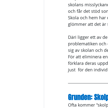
skolans misslyckand
och får det stöd som 
Skola och hem har o
glömmer att det är
Däri ligger ett av 
problematiken och 
sig av skolan och d
För att eliminera e
förklara deras uppdr
just  för den indivi
Grunden: Skolp
Ofta kommer "skolp