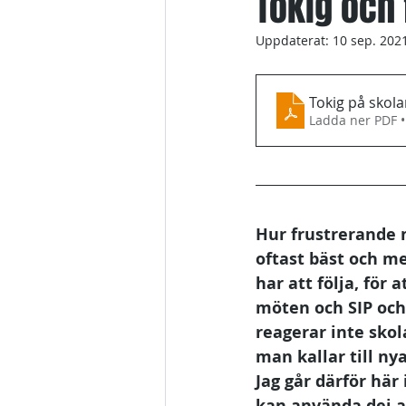
Tokig och 
Uppdaterat:
10 sep. 202
Tokig på skol
Ladda ner PDF 
Hur frustrerande 
oftast bäst och me
har att följa, för 
möten och SIP och
reagerar inte skol
man kallar till nya
Jag går därför här
kan använda dej av