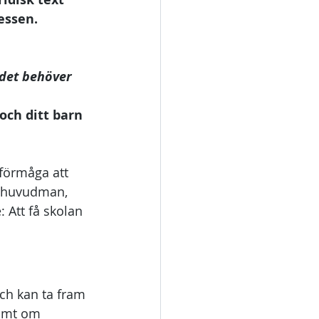
essen.
 det behöver 
och ditt barn 
förmåga att 
at huvudman, 
 Att få skolan 
och kan ta fram 
amt om 