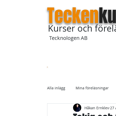
Tecken
ku
Kurser och före
Tecknologen AB
Startsida
Om våra kurser
Alla inlägg
Mina föreläsningar
Håkan Ernklev
27 
Förhållningssätt
Medicin