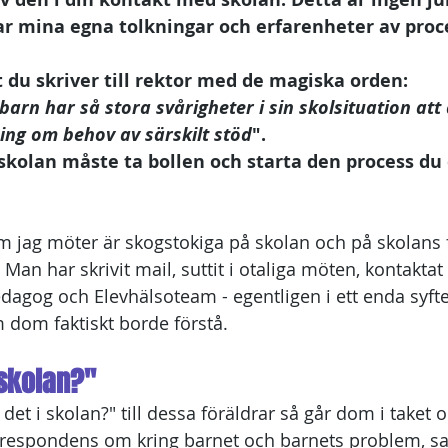
ar mina egna tolkningar och erfarenheter av proc
t du skriver till rektor med de magiska orden: 
 barn har så stora svårigheter i sin skolsituation att
ing om behov av särskilt stöd
". 
 skolan måste ta bollen och starta den process du 
 jag möter är skogstokiga på skolan och på skolans 
 Man har skrivit mail, suttit i otaliga möten, kontakt
dagog och Elevhälsoteam - egentligen i ett enda syfte:
m dom faktiskt borde förstå. 
 skolan?"
et i skolan?" till dessa föräldrar så går dom i taket 
respondens om kring barnet och barnets problem, s