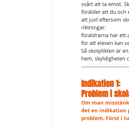
svårt att ta emot. S
förälder att du och 
att just eftersom sk
riktningar: 
föräldrarna har ett 
för att eleven kan v
Så skolplikten är e
hem, skyldigheten o
Indikation 1: 
Problem i sko
Om man misstänker
det en indikation
problem. Först i 