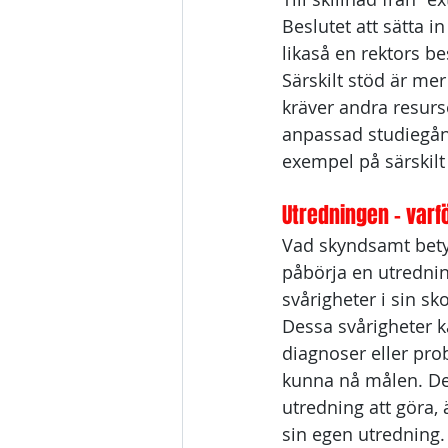
Beslutet att sätta in
likaså en rektors bes
Särskilt stöd är me
kräver andra resurse
anpassad studiegång
exempel på särskilt
Utredningen - varf
Vad skyndsamt betyd
påbörja en utredning
svårigheter i sin sko
Dessa svårigheter k
diagnoser eller pro
kunna nå målen. De
utredning att göra, 
sin egen utredning.