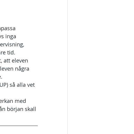
anpassa 
vs inga 
ervisning, 
e tid. 
 att eleven 
eleven några 
.
P) så alla vet 
verkan med 
ån början skall 