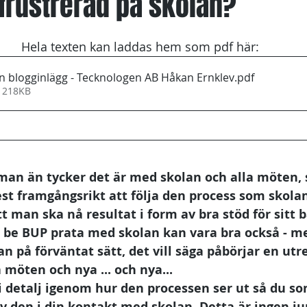
frustrerad på skolan?
1
Hela texten kan laddas hem som pdf här:
an blogginlägg - Tecknologen AB Håkan Ernklev
.pdf
• 218KB
man än tycker det är med skolan och alla möten, s
st framgångsrikt att följa den process som skolan 
att man ska nå resultat i form av bra stöd för sitt b
 be BUP prata med skolan kan vara bra också - me
an på förväntat sätt, det vill säga påbörjar en utr
 möten och nya ... och nya...
 i detalj igenom hur den processen ser ut så du so
 den i din kontakt med skolan. Detta är ingen jur