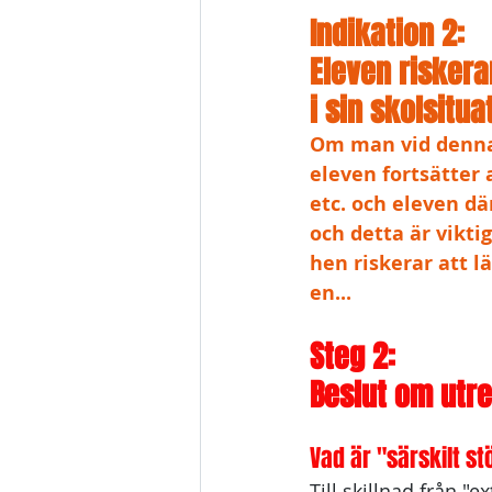
Indikation 2: 
Eleven riskera
i sin skolsitua
Om man vid denna 
eleven fortsätter 
etc. och eleven där
och detta är vikti
hen riskerar att l
en...
Steg 2: 
Beslut om utre
Vad är "särskilt s
Till skillnad från "