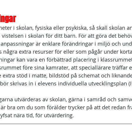
ingar
heter i skolan, fysiska eller psykiska, så skall skolan 
istelsen i skolan för ditt barn. För att göra det behö
a anpassningar är enklare förändringar i miljö och und
 några extra resurser för eller som pågår under kortar
ngar kan vara en förbättrad placering i klassrummet,
srummet före sina kamrater, att speciallärare träffar 
te extra stöd i matte, bildstöd på schemat och liknande
ör skrivas in i elevens individuella utvecklingsplan (IU
garna utvärderas av skolan, gärna i samråd och sam
 är bra om du som förälder trycker på att det redan fr
yfsat nära tid, för utvärdering. 