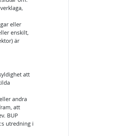
överklaga, 
ar eller 
ler enskilt, 
ktor) är 
yldighet att 
ilda 
eller andra 
ram, att 
ev. BUP 
s utredning i 