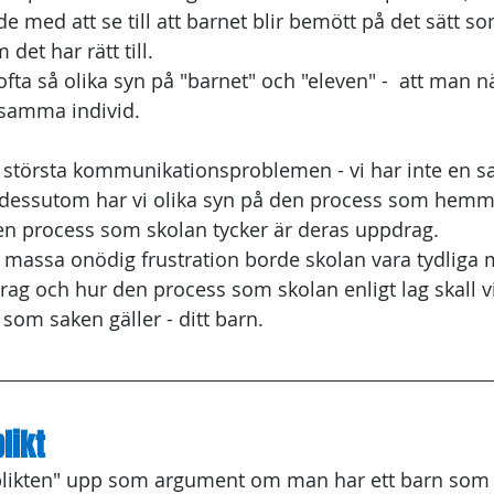
e med att se till att barnet blir bemött på det sätt s
det har rätt till.
fta så olika syn på "barnet" och "eleven" -  att man n
 samma individ. 
de största kommunikationsproblemen - vi har inte en s
dessutom har vi olika syn på den process som hemme
en process som skolan tycker är deras uppdrag.
n massa onödig frustration borde skolan vara tydliga 
ag och hur den process som skolan enligt lag skall vid
d som saken gäller - ditt barn.
likt
likten" upp som argument om man har ett barn som 