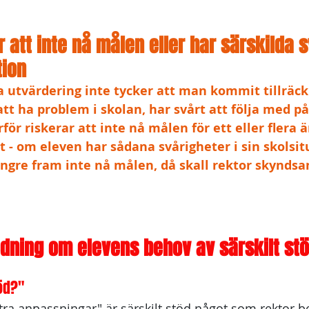
r att inte nå målen eller har särskilda 
tion
utvärdering inte tycker att man kommit tillräckl
att ha problem i skolan, har svårt att följa med p
för riskerar att inte nå målen för ett eller flera ä
gt - om eleven har sådana svårigheter i sin skolsitu
ängre fram inte nå målen, då skall rektor skyndsa
dning om elevens behov av särskilt st
töd?"
extra anpassningar" är särskilt stöd något som rektor b