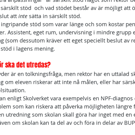
 särskilt stöd  och vad stödet består av är möjligt att 
lut att 
inte 
sätta in särskilt stöd.
r ingripande stöd som varar länge och som kostar peng
r. Assistent, eget rum, undervisning i mindre grupp el
 (som dessutom kräver ett eget speciellt beslut av re
 stöd i lagens mening.
ör ska det utredas?
er är en tolkningsfråga, men rektor har en uttalad sk
 om eleven riskerar att inte nå målen, eller har särsk
lsituation. 
an enligt Skolverket vara exempelvis en NPF-diagnos 
blem som kan riskera att påverka möjligheten längre f
n utredning som skolan skall göra har inget med en 
även om skolan kan ta del av och föra in delar av BUP:
 