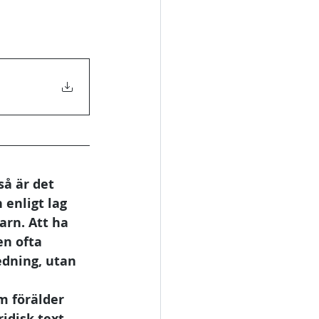
å är det 
enligt lag 
arn. Att ha 
n ofta 
edning, utan 
m förälder 
idisk text 