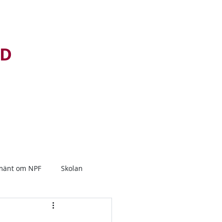
D
ADHD
Adhd-blogg
Mer...
mänt om NPF
Skolan