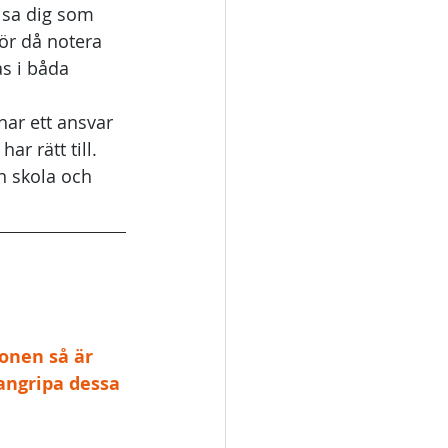
visa dig som 
bör då notera 
ås i båda 
har ett ansvar 
r rätt till.
n skola och 
onen så är 
angripa dessa 