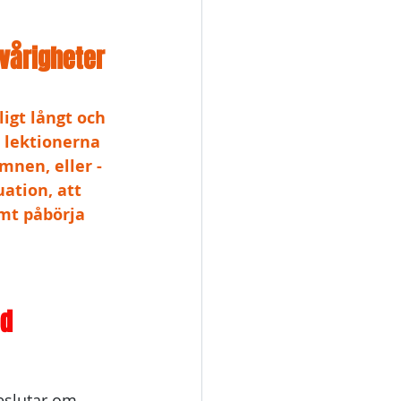
svårigheter 
igt långt och 
å lektionerna 
mnen, eller - 
ation, att 
mt påbörja 
öd
eslutar om. 