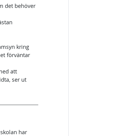
om det behöver 
ästan 
amsyn kring 
t förväntar 
med att 
ta, ser ut  
skolan har 