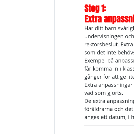
Steg 1: 
Extra anpassn
Har ditt barn svårig
undervisningen och v
rektorsbeslut. Extr
som det inte behövs
Exempel på anpassni
får komma in i klas
gånger för att ge li
Extra anpassningar b
vad som gjorts. 
De extra anpassnin
föräldrarna och det
anges ett datum, i h