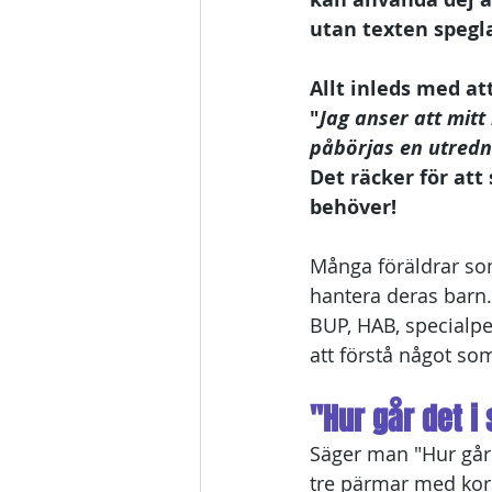
utan texten spegl
Allt inleds med at
"
Jag anser att mitt
påbörjas en utredn
Det räcker för att
behöver! 
Många föräldrar som
hantera deras barn.
BUP, HAB, specialpe
att förstå något so
"Hur går det i
Säger man "Hur går d
tre pärmar med kor