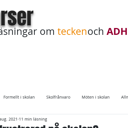
rser
läsningar om
tecken
och
ADH
Teckenkurs online
Köp in kursdagar
Sagt & tyckt
Formellt i skolan
Skolfrånvaro
Möten i skolan
All
aug. 2021
11 min läsning