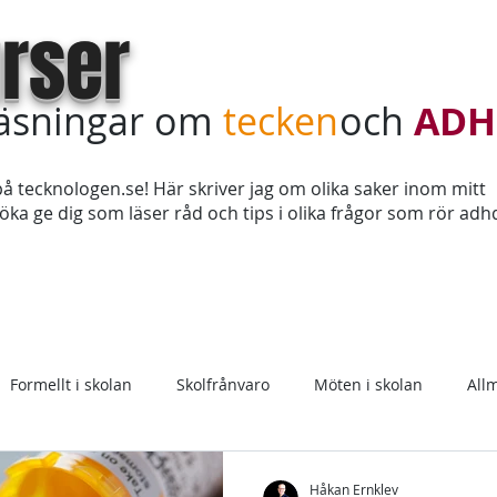
rser
läsningar om
tecken
och
ADH
å tecknologen.se! Här skriver jag om olika saker inom mitt
ka ge dig som läser råd och tips i olika frågor som rör adh
Teckenkurs online
Köp in kursdagar
Sagt & tyckt
Formellt i skolan
Skolfrånvaro
Möten i skolan
All
Medicin
Håkan Ernklev