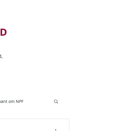
D
d,
ADHD
Adhd-blogg
Mer...
mänt om NPF