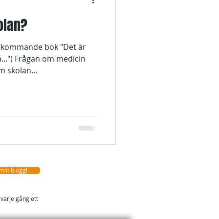
olan?
n kommande bok "Det är
på...") Frågan om medicin
m skolan...
 min blogg!
 varje gång ett