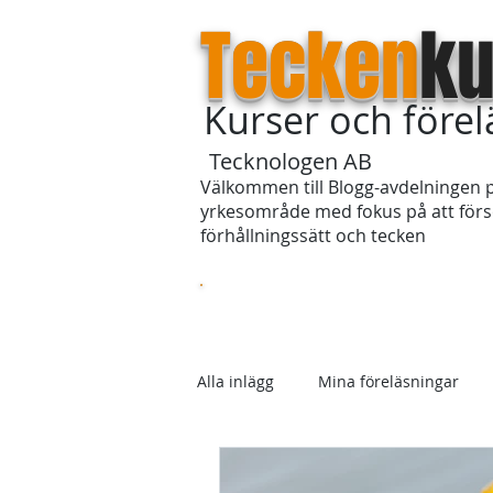
Tecken
ku
Kurser och före
Tecknologen AB
Välkommen till Blogg-avdelningen p
yrkesområde med fokus på att försö
förhållningssätt och tecken
Startsida
Om våra kurser
Alla inlägg
Mina föreläsningar
Skolan
Förhållningssätt