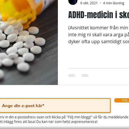
6 okt. 2021
4 min läsning
ADHD-medicin i sk
(Avsnittet kommer från mi
inte mig ni skall vara arga 
dyker ofta upp samtidigt so
Följ
riv in din e-postadress ovan och klicka på "Följ min blogg!" så får du meddelande
tt inlägg finns att läsa! Du kan när som helst avprenumerera!