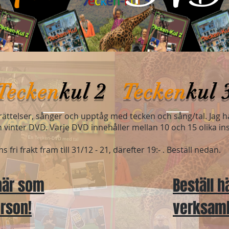
Tecken
kul
2
Tecken
kul
ättelser, sånger och upptåg med tecken och sång/tal. Jag h
 vinter DVD. Varje DVD innehåller mellan 10 och 15 olika ins
fri frakt fram till 31/12 - 21, därefter 19:- . Beställ nedan.
 här som
Beställ 
erson!
verksam