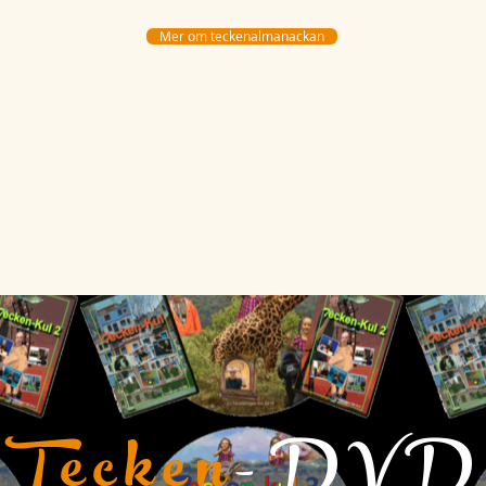
Mer om teckenalmanackan
Tecken
-DVD