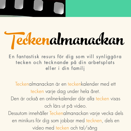
Tecken
almanackan
En fantastisk resurs för dig som vill synliggöra
tecken och tecknande på din arbetsplats
eller i din familj
Tecken
almanackan är en
tecken
kalender med ett
tecken
varje dag under hela året.
Den är också en online-kalender där alla
tecken
visas
och lärs ut på video.
Dessutom innehåller
Tecken
almanackan varje vecka dels
en minikurs för dig som jobbar med
tecknen
, dels en
video med
tecken
och tal/sång