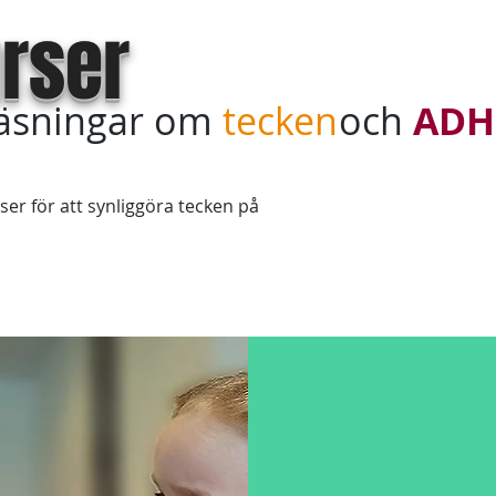
rser
läsningar om
tecken
och
ADH
ser för att synliggöra tecken på
Teckenkurs online
Köp in kursdagar
Sagt & tyckt