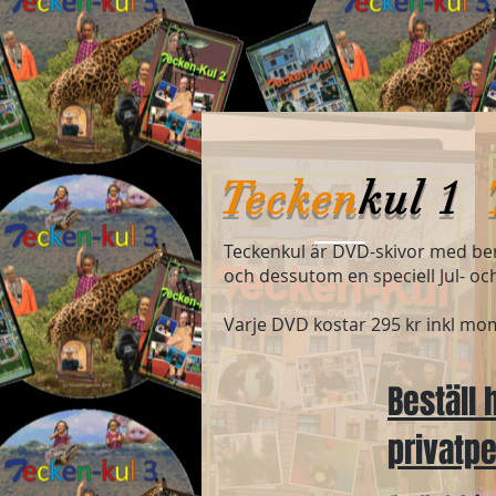
Tecken
kul
1
Teckenkul är DVD-skivor med ber
och dessutom en speciell Jul- och
Varje DVD kostar 295 kr inkl moms 
Beställ
privatp