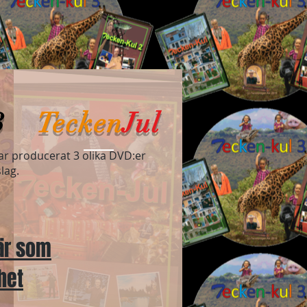
3
Tecken
Jul
ar producerat 3 olika DVD:er
lag.
här som
het