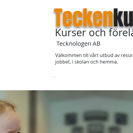
Tecken
ku
Kurser och före
Tecknologen AB
Välkommen till vårt utbud av resur
jobbet, i skolan och hemma.
Startsida
Om våra kurser