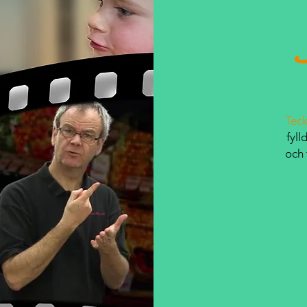
Tec
fyl
och 