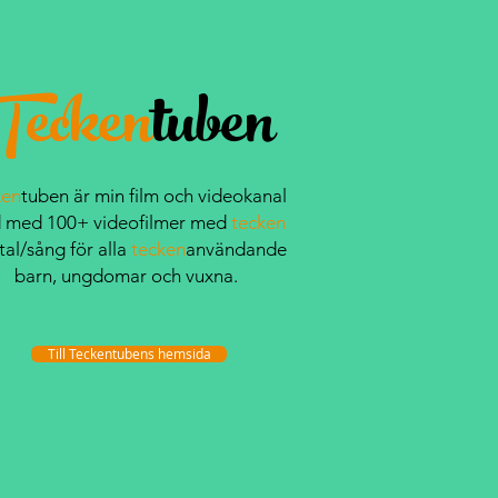
Tecken
tuben
ken
tuben är min film och videokanal
ld med 100+ videofilmer med
tecken
tal/sång för alla
tecken
användande
barn, ungdomar och vuxna.
Till Teckentubens hemsida