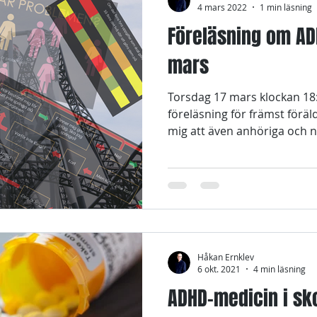
4 mars 2022
1 min läsning
Föreläsning om ADH
mars
Torsdag 17 mars klockan 18:0
föreläsning för främst föräl
mig att även anhöriga och n
Håkan Ernklev
6 okt. 2021
4 min läsning
ADHD-medicin i sk