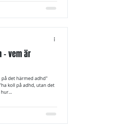
n - vem är
oll på det härmed adhd"
"ha koll på adhd, utan det
hur...