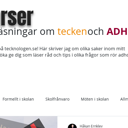
rser
läsningar om
tecken
och
ADH
å tecknologen.se! Här skriver jag om olika saker inom mitt
ka ge dig som läser råd och tips i olika frågor som rör adh
Teckenkurs online
Köp in kursdagar
Sagt & tyckt
Formellt i skolan
Skolfrånvaro
Möten i skolan
All
Medicin
Håkan Ernklev