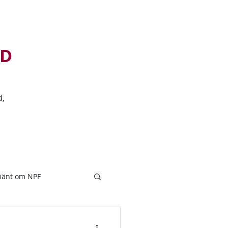
D
d,
ADHD
Adhd-blogg
Mer...
mänt om NPF