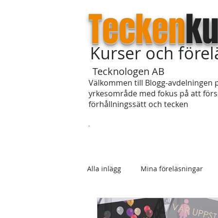
Tecken
ku
Kurser och före
Tecknologen AB
Välkommen till Blogg-avdelningen p
yrkesområde med fokus på att försö
förhållningssätt och tecken
Startsida
Om våra kurser
Alla inlägg
Mina föreläsningar
Skolan
Förhållningssätt