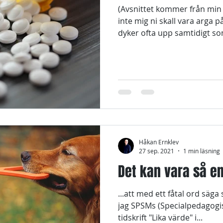
(Avsnittet kommer från mi
inte mig ni skall vara arga 
dyker ofta upp samtidigt so
Håkan Ernklev
27 sep. 2021
1 min läsning
Det kan vara så enk
...att med ett fåtal ord säga så myc
jag SPSMs (Specialpedagogi
tidskrift "Lika värde" i...