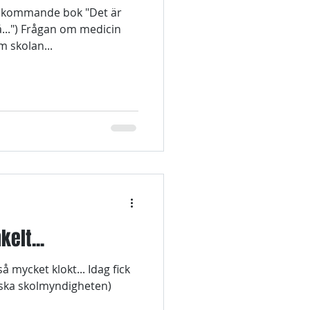
n kommande bok "Det är
på...") Frågan om medicin
m skolan...
elt...
ket klokt... Idag fick
ska skolmyndigheten)