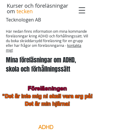
Kurser och föreläsningar
om
tecken
Tecknologen AB
Här nedan finns information om mina kommande
föreläsningar kring ADHD och förhållningssätt. Vill
du boka skräddarsydd föreläsning för en grupp
eller har frågor om föreläsningarna -
kontakta
mig!
Mina föreläsningar om ADHD,
skola och förhållningssätt
Föreläsningen
"Det är inte mig ni skall vara arg på!
Det är min hjärna!
För dig som är förälder eller
anhörig till eller jobbar med
barn
och unga i skolåldern med
ADHD
.