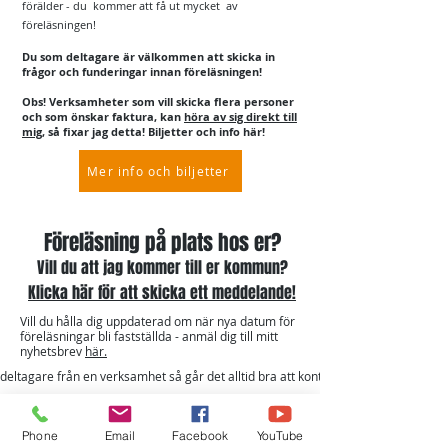
förälder - du kommer att få ut mycket av
föreläsningen!
Du som deltagare är välkommen att skicka in
frågor och funderingar innan föreläsningen!
Obs! Verksamheter som vill skicka flera personer
och som önskar faktura, kan
höra av sig direkt till
mig
, så fixar jag detta!
Biljetter och info här!
Mer info och biljetter
Föreläsning på plats hos er?
Vill du att jag kommer till er kommun?
Klicka här för a
tt s
kicka ett meddelande!
Vill du hålla dig uppdaterad om när nya datum för
föreläsningar bli fastställda - anmäl dig till mitt
nyhetsbrev
här.
deltagare från en verksamhet så går det alltid bra att kontakta mig för biljetter
Phone
Email
Facebook
YouTube