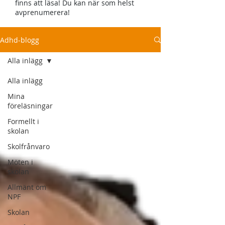
finns att läsa! Du kan när som helst
avprenumerera!
Adhd-blogg
Alla inlägg
Alla inlägg
Mina
föreläsningar
Formellt i
skolan
Skolfrånvaro
Möten i
skolan
Allmänt om
NPF
Skolan