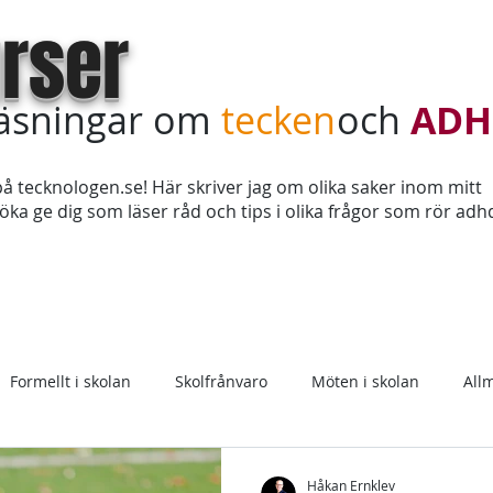
rser
läsningar om
tecken
och
ADH
å tecknologen.se! Här skriver jag om olika saker inom mitt
ka ge dig som läser råd och tips i olika frågor som rör adh
Teckenkurs online
Köp in kursdagar
Sagt & tyckt
Formellt i skolan
Skolfrånvaro
Möten i skolan
All
Medicin
Håkan Ernklev