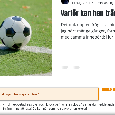
14 aug. 2021
2 min läsning
Varför kan hen trän
Det dök upp en frågeställnin
jag hört många gånger, for
med samma innebörd: Hur k
Följ
riv in din e-postadress ovan och klicka på "Följ min blogg!" så får du meddelande
tt inlägg finns att läsa! Du kan när som helst avprenumerera!