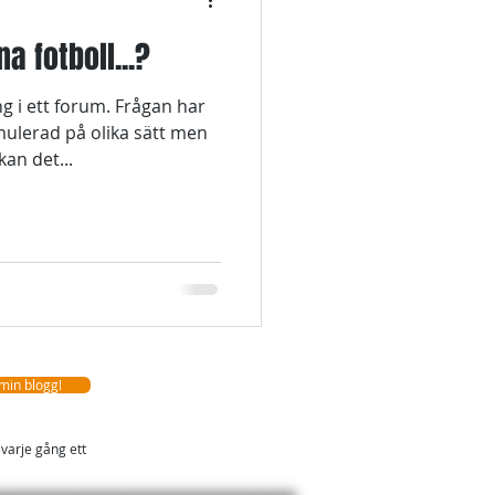
a fotboll...?
g i ett forum. Frågan har
mulerad på olika sätt men
an det...
 min blogg!
 varje gång ett