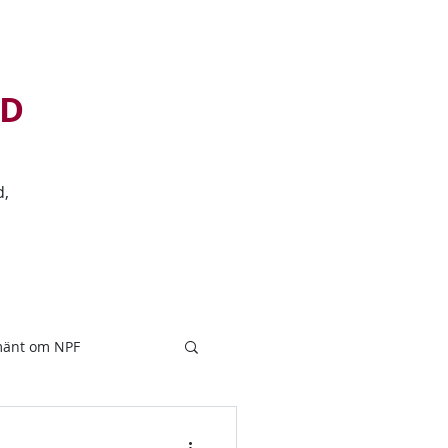
D
d,
ADHD
Adhd-blogg
Mer...
mänt om NPF