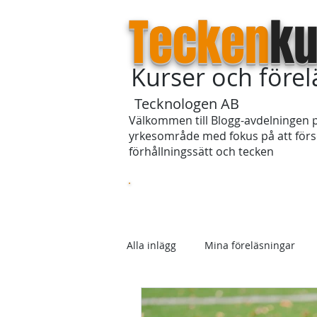
Tecken
ku
Kurser och före
Tecknologen AB
Välkommen till Blogg-avdelningen p
yrkesområde med fokus på att försö
förhållningssätt och tecken
Startsida
Om våra kurser
Alla inlägg
Mina föreläsningar
Skolan
Förhållningssätt