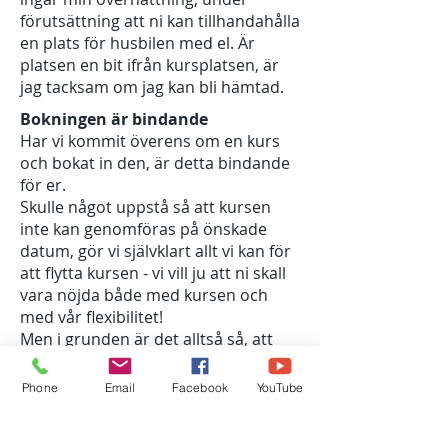
förutsättning att ni kan tillhandahålla
en plats för husbilen med el. Är
platsen en bit ifrån kursplatsen, är
jag tacksam om jag kan bli hämtad.
Bokningen är bindande
Har vi kommit överens om en kurs
och bokat in den, är detta bindande
för er.
Skulle något uppstå så att kursen
inte kan genomföras på önskade
datum, gör vi självklart allt vi kan för
att flytta kursen - vi vill ju att ni skall
vara nöjda både med kursen och
med vår flexibilitet!
Men i grunden är det alltså så, att
om ni inte kan genomföra kursen på
de dagar som bestämts, fakturerar vi
Phone
Email
Facebook
YouTube
kurskostnaden.