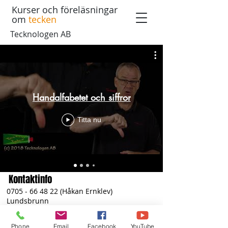
Kurser och föreläsningar
om
tecken
Tecknologen AB
Handalfabetet och siffror
Titta nu
Kontaktinfo
0705 - 66 48 22
(Håkan Ernklev)
Lundsbrunn
hakan@tecknologen.se
Phone
Email
Facebook
YouTube