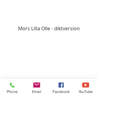
Mors Lilla Olle - diktversion
Phone
Email
Facebook
YouTube
Kortföreläsning om Iczas tecken
Kontaktinfo
0705 - 66 48 22
(Håkan Ernklev)
Lundsbrunn
hakan@tecknologen.se
Information om personuppgiftshantering