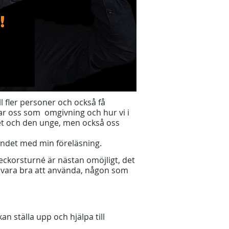
ll fler personer och också få
r oss som omgivning och hur vi i
net och den unge, men också oss
andet med min föreläsning.
ckorsturné är nästan omöjligt, det
an vara bra att använda, någon som
an ställa upp och hjälpa till