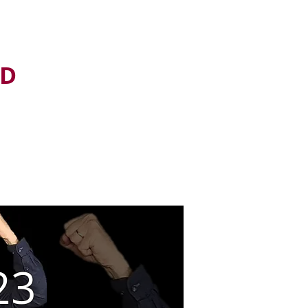
D
ADHD
Adhd-blogg
Mer...
23