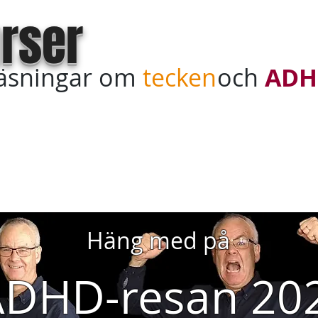
rser
läsningar om
tecken
och
ADH
Teckenkurs online
Köp in kursdagar
Sagt & tyckt
Häng med på
ADHD-resan 20