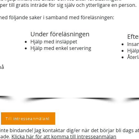
r till gratis inträde för sig själv och ytterligare en person.
 med följande saker i samband med föreläsningen:
Under föreläsningen
Efte
Hjälp med insläppet
Insa
Hjälp med enkel servering
Hjälp
Åter
på
Till intresseanmälan!
te bindande! Jag kontaktar dig/er när det börjar bli dags att 
rade.
Klicka här för att komma till intresseanmälan