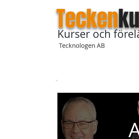
Tecken
ku
Kurser och före
Tecknologen AB
Startsida
Om våra kurser