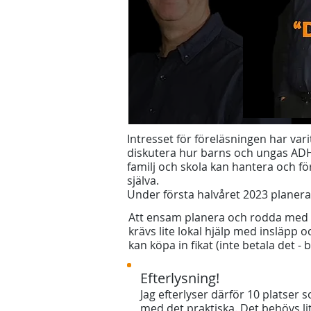
Intresset för föreläsningen har vari
diskutera hur barns och ungas AD
familj och skola kan hantera och f
själva.
Under första halvåret 2023 planer
Att ensam planera och rodda med l
krävs lite lokal hjälp med insläpp
kan köpa in fikat (inte betala det - 
Efterlysning!
Jag efterlyser därför 10 platser s
med det praktiska. Det behövs lit