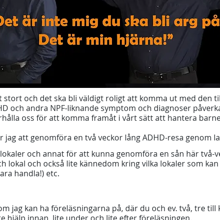
t stort och det ska bli väldigt roligt att komma ut med den ti
HD och andra NPF-liknande symptom och diagnoser påverka
örhålla oss för att komma framåt i vårt sätt att hantera bar
ar jag att genomföra en två veckor lång ADHD-resa genom l
okaler och annat för att kunna genomföra en sån här två-ve
 och lokal och också lite kännedom kring vilka lokaler som k
bara handla!) etc.
om jag kan ha föreläsningarna på, där du och ev. två, tre till k
e hjälp innan, lite under och lite efter föreläsningen.