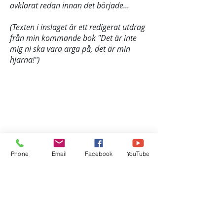
avklarat redan innan det började...
(Texten i inslaget är ett redigerat utdrag
från min kommande bok "Det är inte
mig ni ska vara arga på, det är min
hjärna!")
Phone
Email
Facebook
YouTube
Kontaktinfo
0705 - 66 48 22
(Håkan Ernklev)
Lundsbrunn
hakan@tecknologen.se
Information om personuppgiftshantering