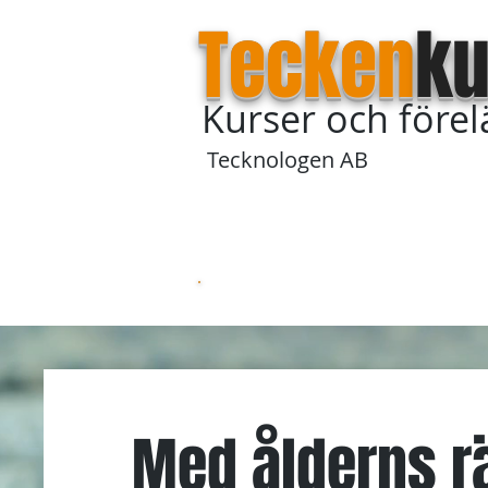
Tecken
ku
Kurser och före
Tecknologen AB
Startsida
Om våra kurser
Med ålderns rät