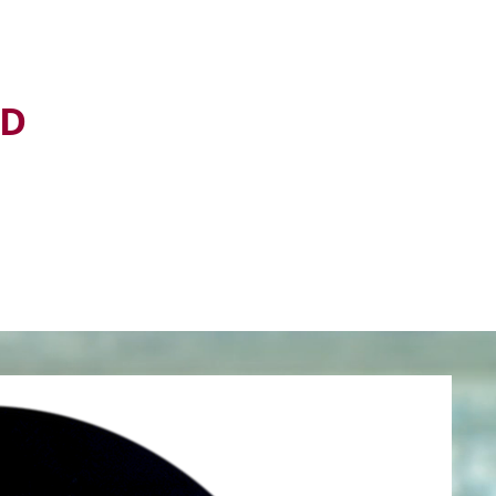
D
ADHD
Adhd-blogg
Mer...