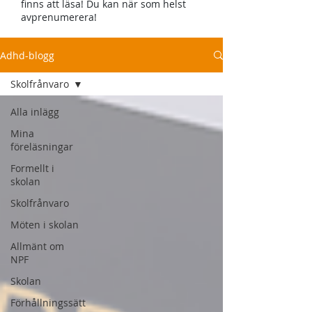
finns att läsa! Du kan när som helst
avprenumerera!
Adhd-blogg
Skolfrånvaro
Alla inlägg
Mina
föreläsningar
Formellt i
skolan
Skolfrånvaro
Möten i skolan
Allmänt om
NPF
Skolan
Förhållningssätt