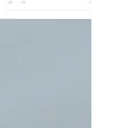
men jag kan tänka mig att även anhöriga
och ni som...