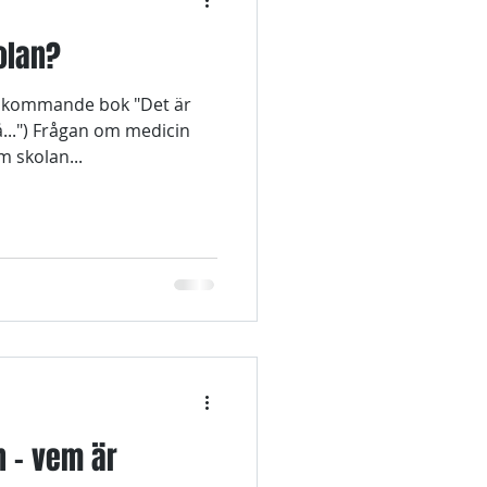
olan?
n kommande bok "Det är
på...") Frågan om medicin
m skolan...
n - vem är