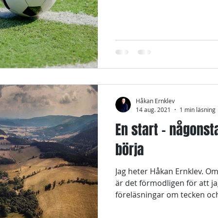
Håkan Ernklev
14 aug. 2021
1 min läsning
En start - någons
börja
Jag heter Håkan Ernklev. Om
är det förmodligen för att ja
föreläsningar om tecken och