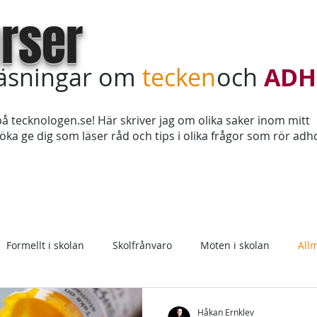
rser
läsningar om
tecken
och
ADH
å tecknologen.se! Här skriver jag om olika saker inom mitt
ka ge dig som läser råd och tips i olika frågor som rör adh
Teckenkurs online
Köp in kursdagar
Sagt & tyckt
Formellt i skolan
Skolfrånvaro
Möten i skolan
All
Medicin
Håkan Ernklev