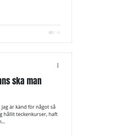
tans ska man
 jag är känd för något så
g hållit teckenkurser, haft
...