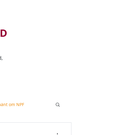
D
d,
ADHD
Adhd-blogg
Mer...
mänt om NPF