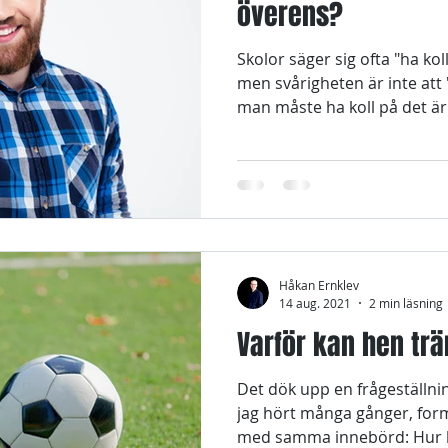
överens?
Skolor säger sig ofta "ha k
men svårigheten är inte att 
man måste ha koll på det är 
Håkan Ernklev
14 aug. 2021
2 min läsning
Varför kan hen trän
Det dök upp en frågeställnin
jag hört många gånger, for
med samma innebörd: Hur k