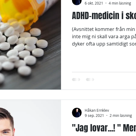
6 okt. 2021
4 min läsning
ADHD-medicin i sk
(Avsnittet kommer från mi
inte mig ni skall vara arga 
dyker ofta upp samtidigt so
Håkan Ernklev
9 sep. 2021
2 min läsning
"Jag lovar...! " Me