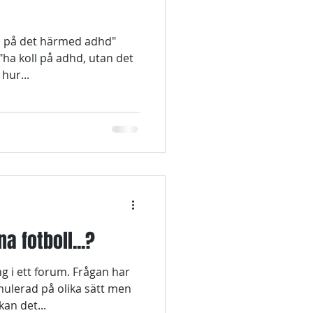
oll på det härmed adhd"
"ha koll på adhd, utan det
hur...
a fotboll...?
g i ett forum. Frågan har
mulerad på olika sätt men
an det...