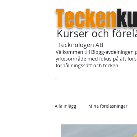
Tecken
ku
Kurser och före
Tecknologen AB
Välkommen till Blogg-avdelningen p
yrkesområde med fokus på att försö
förhållningssätt och tecken
Startsida
Om våra kurser
Alla inlägg
Mina föreläsningar
Skolan
Förhållningssätt